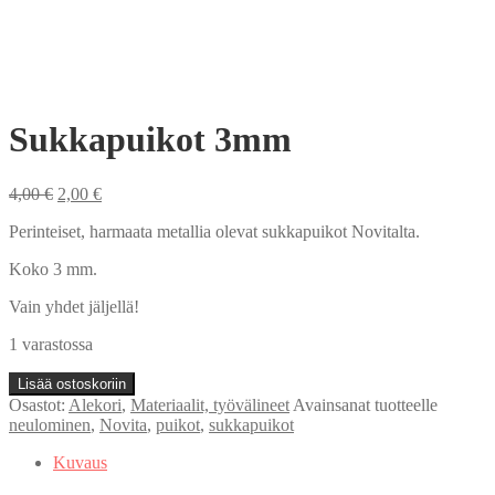
Sukkapuikot 3mm
Alkuperäinen
Nykyinen
4,00
€
2,00
€
hinta
hinta
Perinteiset, harmaata metallia olevat sukkapuikot Novitalta.
oli:
on:
4,00 €.
2,00 €.
Koko 3 mm.
Vain yhdet jäljellä!
1 varastossa
Sukkapuikot
Lisää ostoskoriin
3mm
Osastot:
Alekori
,
Materiaalit, työvälineet
Avainsanat tuotteelle
määrä
neulominen
,
Novita
,
puikot
,
sukkapuikot
Kuvaus