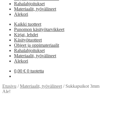
Rahalahjoitukset
Materiaalit, työvälineet
Alekori
Kaikki tuotteet
Punomon käsityötarvikkeet
Kirjat, lehdet
Käsityötuotteet
Ohjeet ja oppimateriaalit
Rahalahjoitukset
Materiaalit, työvälineet
Alekori
0,00
€
0 tuotetta
Etusivu
/
Materiaalit, työvälineet
/
Sukkapuikot 3mm
Ale!