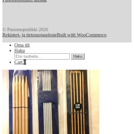
© Punomoputiikki 2026
Rekisteri- ja tietosuojaseloste
Built with WooCommerce
.
Oma tili
Haku
Etsi:
Haku
Cart
0