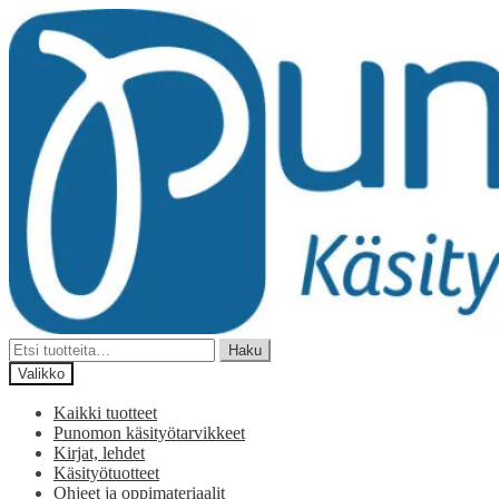
Siirry
Siirry
navigointiin
sisältöön
Etsi:
Haku
Valikko
Kaikki tuotteet
Punomon käsityötarvikkeet
Kirjat, lehdet
Käsityötuotteet
Ohjeet ja oppimateriaalit