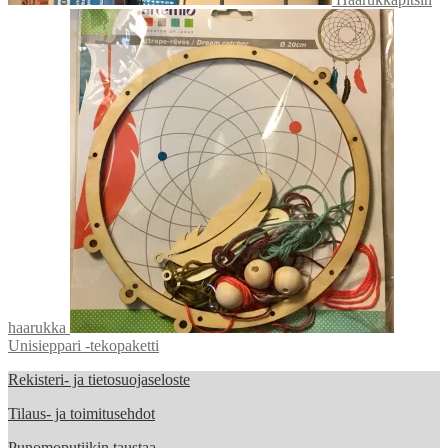
haarukka
Unisieppari -tekopaketti
Rekisteri- ja tietosuojaseloste
Tilaus- ja toimitusehdot
Punomoputiikin taustaa