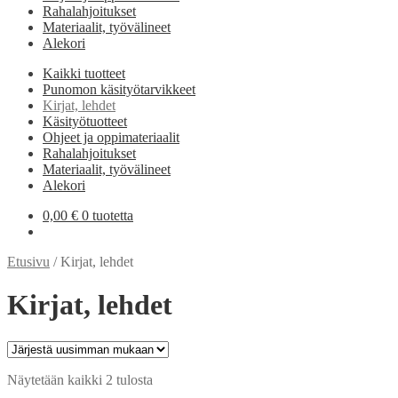
Rahalahjoitukset
Materiaalit, työvälineet
Alekori
Kaikki tuotteet
Punomon käsityötarvikkeet
Kirjat, lehdet
Käsityötuotteet
Ohjeet ja oppimateriaalit
Rahalahjoitukset
Materiaalit, työvälineet
Alekori
0,00
€
0 tuotetta
Etusivu
/
Kirjat, lehdet
Kirjat, lehdet
Sorted
Näytetään kaikki 2 tulosta
by