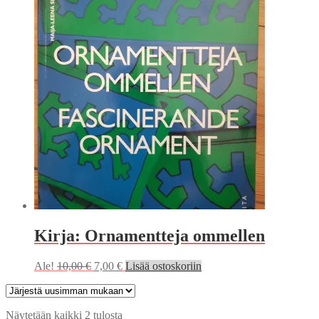
8,00 €.
5,90 €.
Kirja: Ornamentteja ommellen
Alkuperäinen
Nykyinen
Ale!
10,00
€
7,00
€
Lisää ostoskoriin
hinta
hinta
oli:
on:
10,00 €.
7,00 €.
Sorted
Näytetään kaikki 2 tulosta