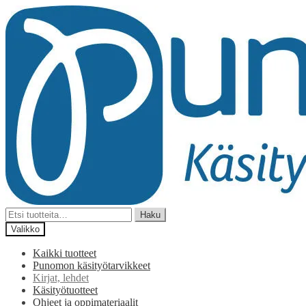
Siirry
Siirry
navigointiin
sisältöön
Etsi:
Haku
Valikko
Kaikki tuotteet
Punomon käsityötarvikkeet
Kirjat, lehdet
Käsityötuotteet
Ohjeet ja oppimateriaalit