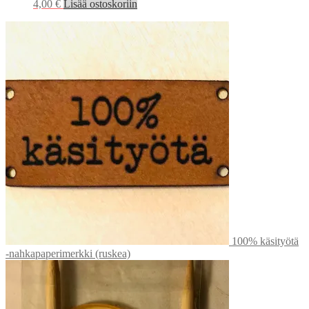
4,00
€
Lisää ostoskoriin
100% käsityötä
-nahkapaperimerkki (ruskea)