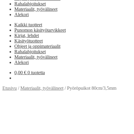
Rahalahjoitukset
Materiaalit, työvälineet
Alekori
Kaikki tuotteet
Punomon käsityötarvikkeet
Kirjat, lehdet
Käsityötuotteet
Ohjeet ja oppimateriaalit
Rahalahjoitukset
Materiaalit, työvälineet
Alekori
0,00
€
0 tuotetta
Etusivu
/
Materiaalit, työvälineet
/
Pyöröpuikot 80cm/3,5mm