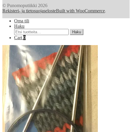
© Punomoputiikki 2026
Rekisteri- ja tietosuojaseloste
Built with WooCommerce
.
Oma tili
Haku
Etsi:
Haku
Cart
0