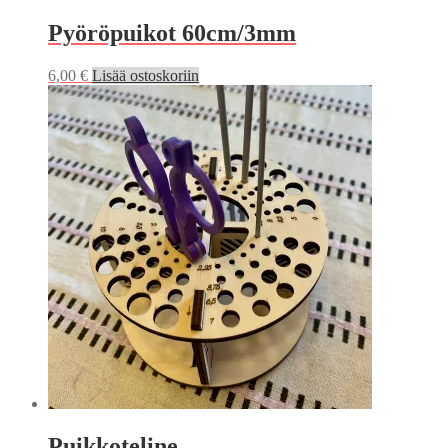
Pyöröpuikot 60cm/3mm
6,00
€
Lisää ostoskoriin
Puikkoteline