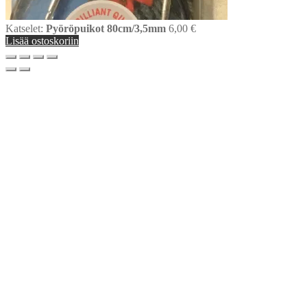
Katselet:
Pyöröpuikot 80cm/3,5mm
6,00
€
Lisää ostoskoriin