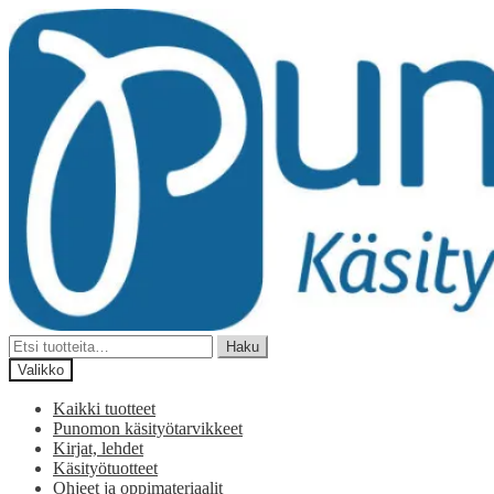
Siirry
Siirry
navigointiin
sisältöön
Etsi:
Haku
Valikko
Kaikki tuotteet
Punomon käsityötarvikkeet
Kirjat, lehdet
Käsityötuotteet
Ohjeet ja oppimateriaalit