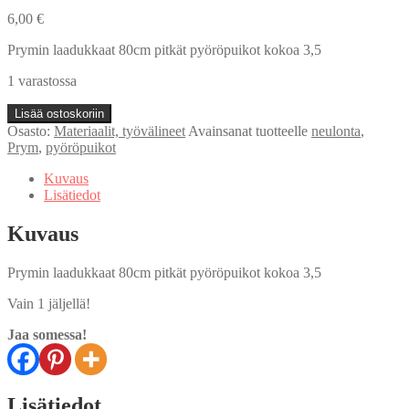
6,00
€
Prymin laadukkaat 80cm pitkät pyöröpuikot kokoa 3,5
1 varastossa
Pyöröpuikot
Lisää ostoskoriin
80cm/3,5mm
Osasto:
Materiaalit, työvälineet
Avainsanat tuotteelle
neulonta
,
määrä
Prym
,
pyöröpuikot
Kuvaus
Lisätiedot
Kuvaus
Prymin laadukkaat 80cm pitkät pyöröpuikot kokoa 3,5
Vain 1 jäljellä!
Jaa somessa!
Lisätiedot