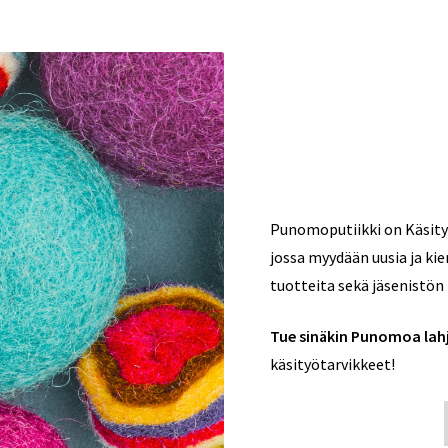
Punomoputiikki on Käsity
jossa myydään uusia ja kier
tuotteita sekä jäsenistön 
Tue sinäkin Punomoa lahj
käsityötarvikkeet!