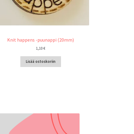
Knit happens -puunappi (20mm)
1,10
€
Lisää ostoskoriin