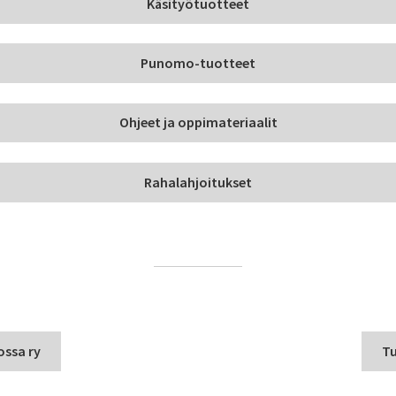
Käsityötuotteet
Punomo-tuotteet
Ohjeet ja oppimateriaalit
Rahalahjoitukset
ossa ry
Tu