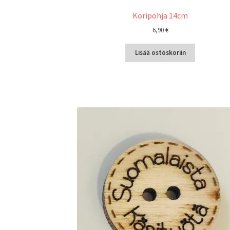
Koripohja 14cm
6,90
€
Lisää ostoskoriin