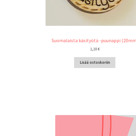
Suomalaista käsityötä -puunappi (20mm
1,10
€
Lisää ostoskoriin