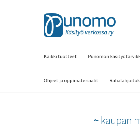
Siirry
Siirry
navigointiin
sisältöön
Kaikki tuotteet
Punomon käsityötarvik
Ohjeet ja oppimateriaalit
Rahalahjoituk
~
kaupan my