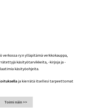
ö verkossa ry:n ylläpitämä verkkokauppa,
rätettyjä käsityötarvikkeita, -kirjoja ja -
laatimia käsityöohjeita.
oituksella
ja kierrätä itsellesi tarpeettomat
Toimi näin >>