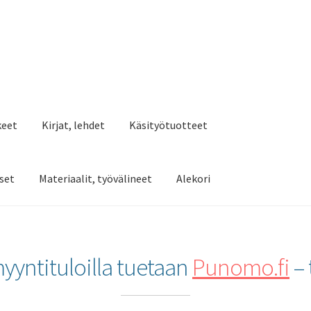
keet
Kirjat, lehdet
Käsityötuotteet
set
Materiaalit, työvälineet
Alekori
yntituloilla tuetaan
Punomo.fi
– 