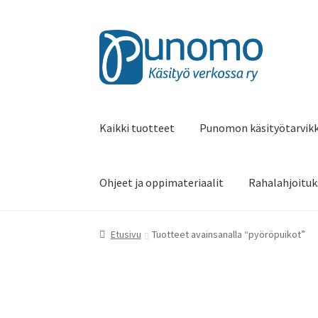
Siirry
Siirry
navigointiin
sisältöön
Kaikki tuotteet
Punomon käsityötarvik
Ohjeet ja oppimateriaalit
Rahalahjoituk
Etusivu
Tuotteet avainsanalla “pyöröpuikot”