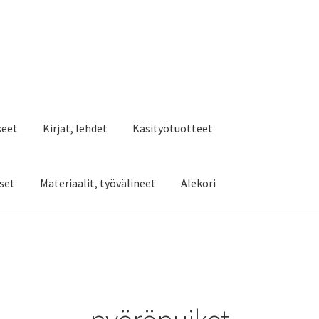
keet
Kirjat, lehdet
Käsityötuotteet
set
Materiaalit, työvälineet
Alekori