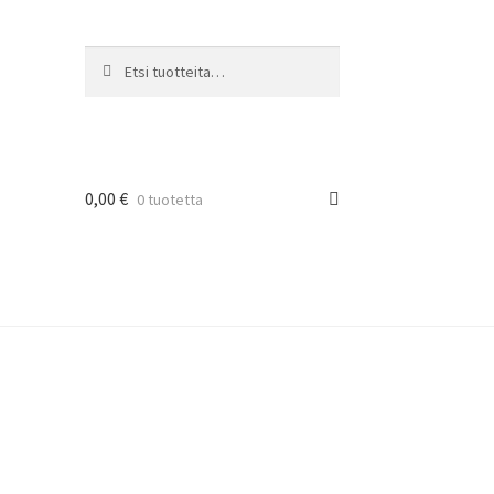
Etsi:
Haku
0,00
€
0 tuotetta