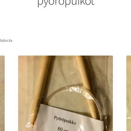
pyöröpuikot
Sorted
 tulosta
by
latest