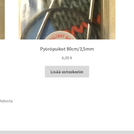
Pyöröpuikot 80cm/3,5mm
6,00
€
Lisää ostoskoriin
Sorted
 tulosta
by
latest