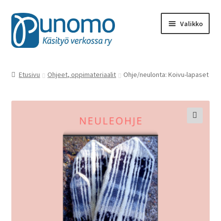
Siirry
Siirry
Valikko
navigointiin
sisältöön
Kaikki tuotteet
Etusivu
Ohjeet, oppimateriaalit
Ohje/neulonta: Koivu-lapaset
Punomon käsityötarvikkeet
Kirjat, lehdet
🔍
Käsityötuotteet
Ohjeet ja oppimateriaalit
Rahalahjoitukset
Materiaalit, työvälineet