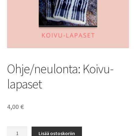
Alekori
Ohje/neulonta: Koivu-
lapaset
4,00
€
Ohje/neulonta:
Lisää ostoskoriin