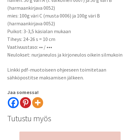
nainen: 50 g väri A (l. valkoinen 0007) ja 50 g väri B
(harmaankirjava 0052)
mies: 100g väri C (musta 0006) ja 100g väri B
(harmaankirjava 0052)
Puikot: 3-3,5 käsialan mukaan
Tiheys: 24-26 s = 10 cm
Vaativuustaso: •• / •••
Neulokset: nurjaneulos ja kirjoneulos oikein silmukoin
Linkki pdf-muotoiseen ohjeeseen toimitetaan
sähköpostitse maksamisen jälkeen.
Jaa somessa!
Tutustu myös