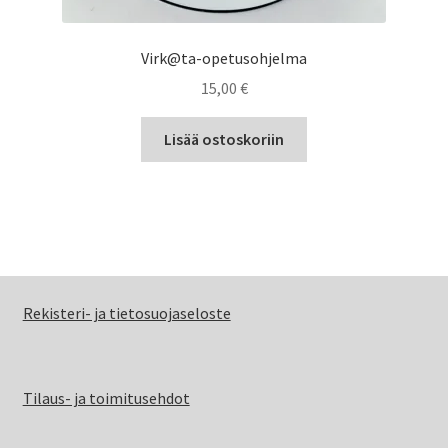
Virk@ta-opetusohjelma
15,00
€
Lisää ostoskoriin
Rekisteri- ja tietosuojaseloste
Tilaus- ja toimitusehdot