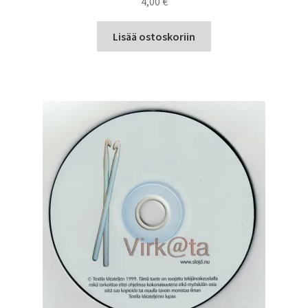
4,00
€
Lisää ostoskoriin