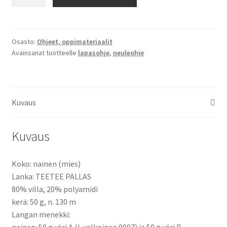
Koivu-
lapaset
määrä
Osasto:
Ohjeet, oppimateriaalit
Avainsanat tuotteelle
lapasohje
,
neuleohje
Kuvaus
Kuvaus
Koko: nainen (mies)
Lanka: TEETEE PALLAS
80% villa, 20% polyamidi
kerä: 50 g, n. 130 m
Langan menekki: