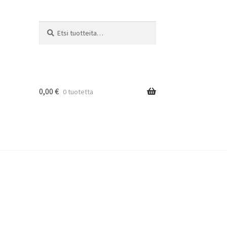
Etsi:
Haku
0,00
€
0 tuotetta