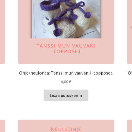
Ohje/neulonta: Tanssi mun vauvani! -töppöset
O
4,00
€
Lisää ostoskoriin