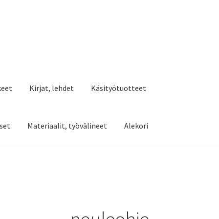
keet
Kirjat, lehdet
Käsityötuotteet
set
Materiaalit, työvälineet
Alekori