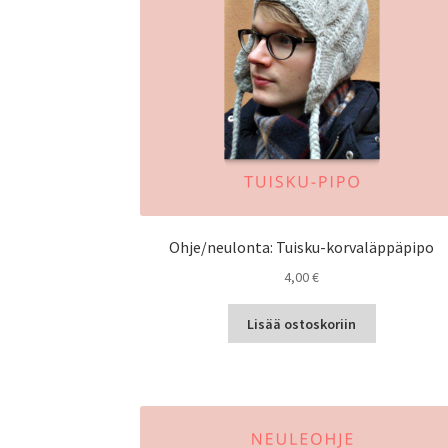
Ohje/neulonta: Tuisku-korvaläppäpipo
4,00
€
Lisää ostoskoriin