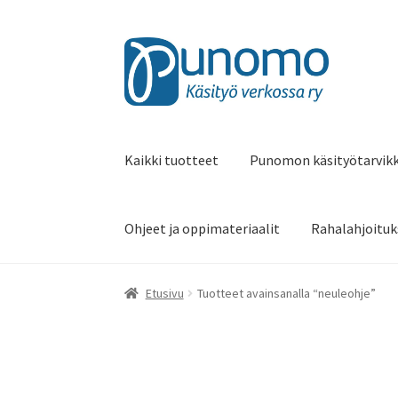
Siirry
Siirry
navigointiin
sisältöön
Kaikki tuotteet
Punomon käsityötarvik
Ohjeet ja oppimateriaalit
Rahalahjoituk
Etusivu
Tuotteet avainsanalla “neuleohje”