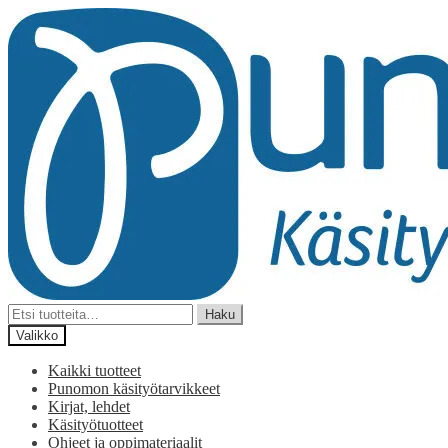
Siirry
Siirry
navigointiin
sisältöön
Etsi:
Haku
Valikko
Kaikki tuotteet
Punomon käsityötarvikkeet
Kirjat, lehdet
Käsityötuotteet
Ohjeet ja oppimateriaalit