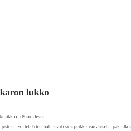
kkaron lukko
 kehikko on 86mm leveä.
toista voi tehdä tosi hallitsevat esim. poikkeavanvärisellä, paksulla l