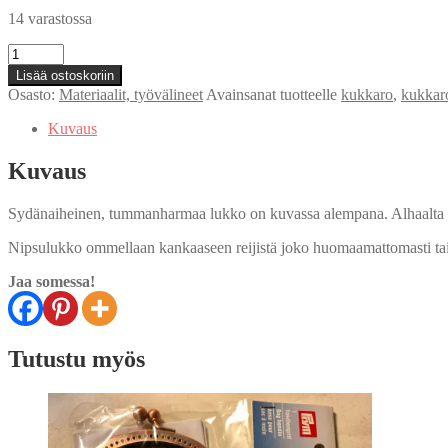
14 varastossa
Kuvassa
alla:
Lisää ostoskoriin
Sydämellinen
Osasto:
Materiaalit, työvälineet
Avainsanat tuotteelle
kukkaro
,
kukkar
kukkaron
lukko
Kuvaus
määrä
Kuvaus
Sydänaiheinen, tummanharmaa lukko on kuvassa alempana. Alhaalta
Nipsulukko ommellaan kankaaseen reijistä joko huomaamattomasti tai pis
Jaa somessa!
Tutustu myös