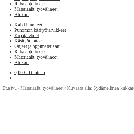
Rahalahjoitukset
Materiaalit, työvälineet
Alekori
Kaikki tuotteet
Punomon käsityötarvikkeet
Kirjat, lehdet
Käsityötuotteet
Ohjeet ja oppimateriaalit
Rahalahjoitukset
Materiaalit, työvälineet
Alekori
0,00
€
0 tuotetta
Etusivu
/
Materiaalit, työvälineet
/
Kuvassa alla: Sydämellinen kukkar