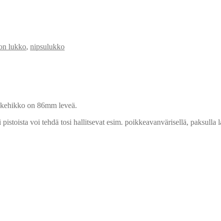
on lukko
,
nipsulukko
 kehikko on 86mm leveä.
toista voi tehdä tosi hallitsevat esim. poikkeavanvärisellä, paksulla l