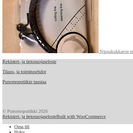
Nipsukukkaron nu
Rekisteri- ja tietosuojaseloste
Tilaus- ja toimitusehdot
Punomoputiikin taustaa
© Punomoputiikki 2026
Rekisteri- ja tietosuojaseloste
Built with WooCommerce
.
Oma tili
Haku