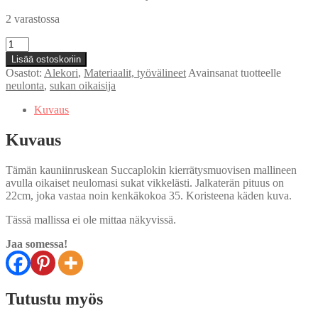
2 varastossa
Sukan
oikaisija
Lisää ostoskoriin
määrä
Osastot:
Alekori
,
Materiaalit, työvälineet
Avainsanat tuotteelle
neulonta
,
sukan oikaisija
Kuvaus
Kuvaus
Tämän kauniinruskean Succaplokin kierrätysmuovisen mallineen
avulla oikaiset neulomasi sukat vikkelästi. Jalkaterän pituus on
22cm, joka vastaa noin kenkäkokoa 35. Koristeena käden kuva.
Tässä mallissa ei ole mittaa näkyvissä.
Jaa somessa!
Tutustu myös