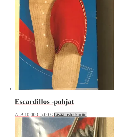
Escardillos -pohjat
Alkuperäinen
Nykyinen
Ale!
10,00
€
5,00
€
Lisää ostoskoriin
hinta
hinta
oli:
on:
10,00 €.
5,00 €.