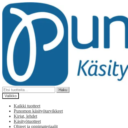
Siirry
Siirry
navigointiin
sisältöön
Etsi:
Haku
Valikko
Kaikki tuotteet
Punomon käsityötarvikkeet
Kirjat, lehdet
Käsityötuotteet
Ohjeet ja oppimateriaalit