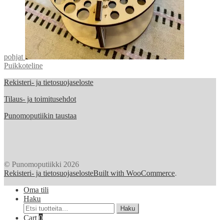
pohjat
Puikkoteline
Rekisteri- ja tietosuojaseloste
Tilaus- ja toimitusehdot
Punomoputiikin taustaa
© Punomoputiikki 2026
Rekisteri- ja tietosuojaseloste
Built with WooCommerce
.
Oma tili
Haku
Etsi:
Haku
Cart
0