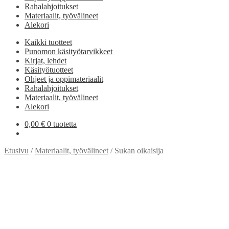
Rahalahjoitukset
Materiaalit, työvälineet
Alekori
Kaikki tuotteet
Punomon käsityötarvikkeet
Kirjat, lehdet
Käsityötuotteet
Ohjeet ja oppimateriaalit
Rahalahjoitukset
Materiaalit, työvälineet
Alekori
0,00
€
0 tuotetta
Etusivu
/
Materiaalit, työvälineet
/
Sukan oikaisija