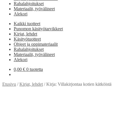
Rahalahjoitukset
Materiaalit, työvälineet
Alekori
Kaikki tuotteet
Punomon käsityötarvikkeet
Kirjat, lehdet
Käsityötuotteet
Ohjeet ja oppimateriaalit
Rahalahjoitukset
Materiaalit, työvälineet
Alekori
0,00
€
0 tuotetta
Etusivu
/
Kirjat, lehdet
/
Kirja: Villakirjontaa kotien kätköistä