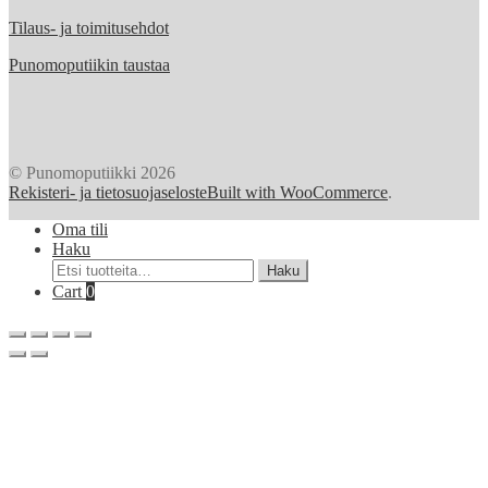
Tilaus- ja toimitusehdot
Punomoputiikin taustaa
© Punomoputiikki 2026
Rekisteri- ja tietosuojaseloste
Built with WooCommerce
.
Oma tili
Haku
Etsi:
Haku
Cart
0