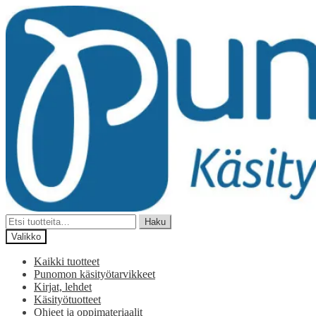
Siirry
Siirry
navigointiin
sisältöön
Etsi:
Haku
Valikko
Kaikki tuotteet
Punomon käsityötarvikkeet
Kirjat, lehdet
Käsityötuotteet
Ohjeet ja oppimateriaalit