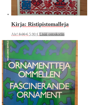
Kirja: Ristipistomalleja
Alkuperäinen
Nykyinen
Ale!
8,00
€
5,90
€
Lisää ostoskoriin
hinta
hinta
oli:
on:
8,00 €.
5,90 €.