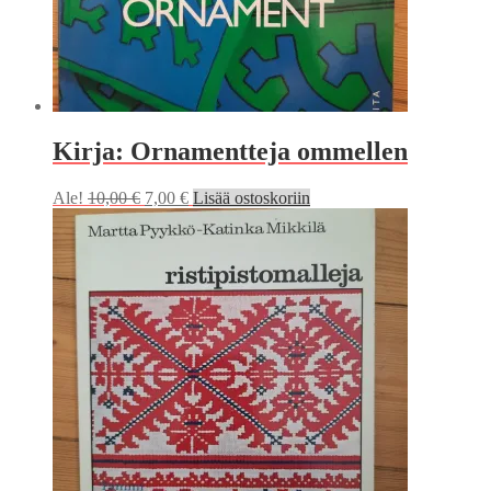
Kirja: Ornamentteja ommellen
Alkuperäinen
Nykyinen
Ale!
10,00
€
7,00
€
Lisää ostoskoriin
hinta
hinta
oli:
on:
10,00 €.
7,00 €.