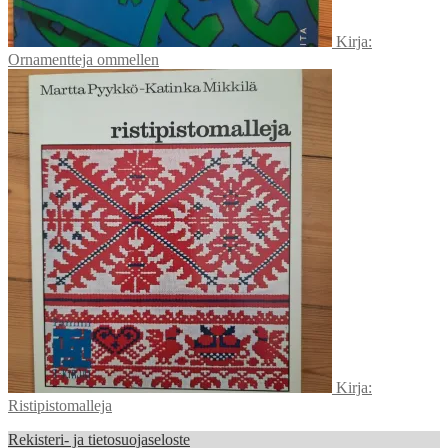
Kirja:
Ornamentteja ommellen
Kirja:
Ristipistomalleja
Rekisteri- ja tietosuojaseloste