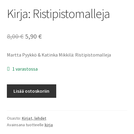
Kirja: Ristipistomalleja
Alkuperäinen
Nykyinen
8,00
€
5,90
€
hinta
hinta
Martta Pyykkö & Katinka Mikkilä: Ristipistomalleja
oli:
on:
8,00 €.
5,90 €.
1 varastossa
Kirja:
Lisää ostoskoriin
Ristipistomalleja
määrä
Osasto:
Kirjat, lehdet
Avainsana tuotteelle
kirja