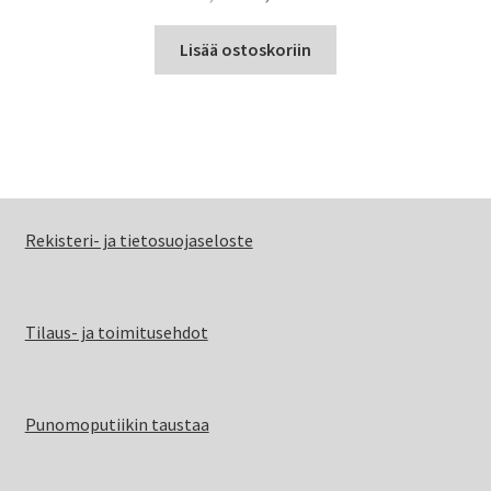
hinta
hinta
oli:
on:
Lisää ostoskoriin
10,00 €.
7,00 €.
Rekisteri- ja tietosuojaseloste
Tilaus- ja toimitusehdot
Punomoputiikin taustaa