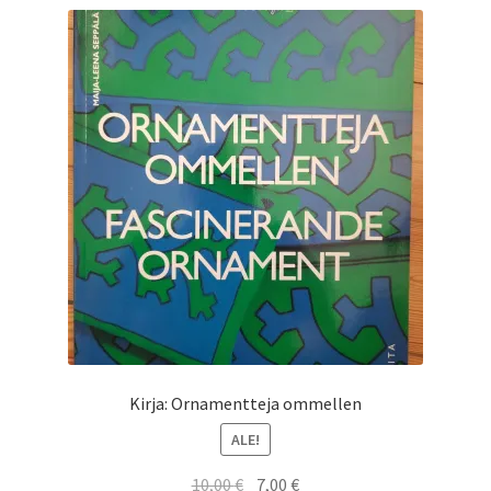
Kirja: Ornamentteja ommellen
ALE!
Alkuperäinen
Nykyinen
10,00
€
7,00
€