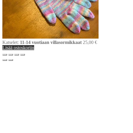
Katselet:
11-14 vuotiaan villasormikkaat
25,00
€
Lisää ostoskoriin