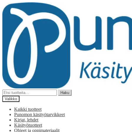
Siirry
Siirry
navigointiin
sisältöön
Etsi:
Haku
Valikko
Kaikki tuotteet
Punomon käsityötarvikkeet
Kirjat, lehdet
Käsityötuotteet
Ohjeet ja oppimateriaalit