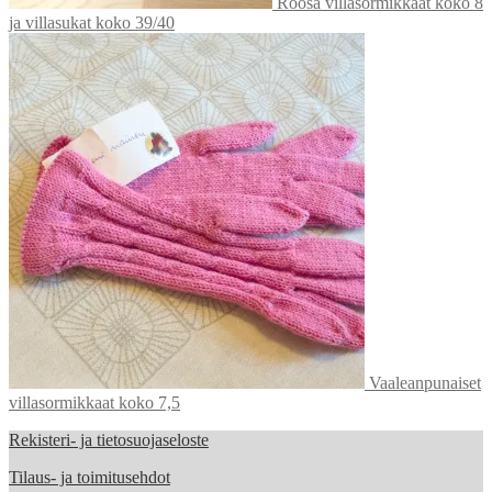
Roosa villasormikkaat koko 8
ja villasukat koko 39/40
Vaaleanpunaiset
villasormikkaat koko 7,5
Rekisteri- ja tietosuojaseloste
Tilaus- ja toimitusehdot