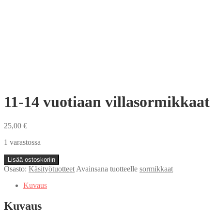
11-14 vuotiaan villasormikkaat
25,00
€
1 varastossa
11-
Lisää ostoskoriin
14
Osasto:
Käsityötuotteet
Avainsana tuotteelle
sormikkaat
vuotiaan
villasormikkaat
Kuvaus
määrä
Kuvaus