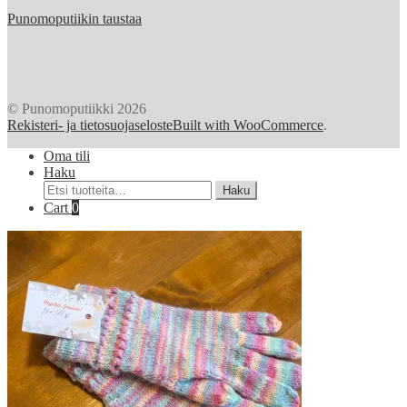
Punomoputiikin taustaa
© Punomoputiikki 2026
Rekisteri- ja tietosuojaseloste
Built with WooCommerce
.
Oma tili
Haku
Etsi:
Haku
Cart
0