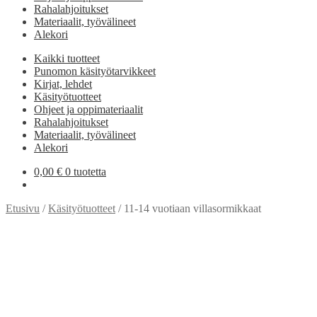
Rahalahjoitukset
Materiaalit, työvälineet
Alekori
Kaikki tuotteet
Punomon käsityötarvikkeet
Kirjat, lehdet
Käsityötuotteet
Ohjeet ja oppimateriaalit
Rahalahjoitukset
Materiaalit, työvälineet
Alekori
0,00
€
0 tuotetta
Etusivu
/
Käsityötuotteet
/
11-14 vuotiaan villasormikkaat