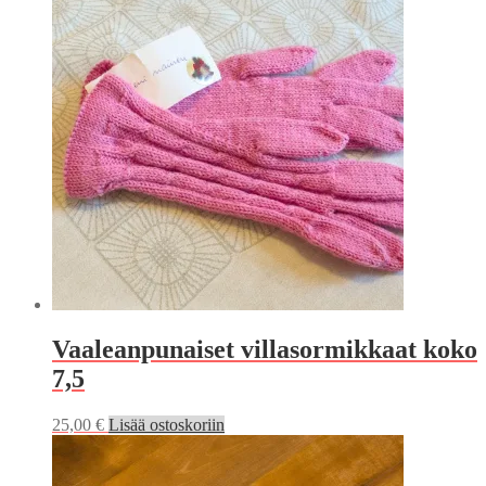
Vaaleanpunaiset villasormikkaat koko
7,5
25,00
€
Lisää ostoskoriin