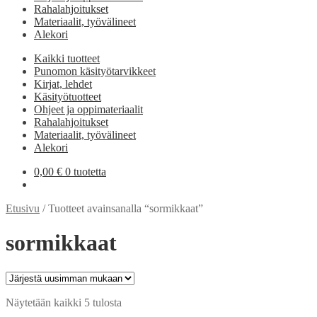
Rahalahjoitukset
Materiaalit, työvälineet
Alekori
Kaikki tuotteet
Punomon käsityötarvikkeet
Kirjat, lehdet
Käsityötuotteet
Ohjeet ja oppimateriaalit
Rahalahjoitukset
Materiaalit, työvälineet
Alekori
0,00
€
0 tuotetta
Etusivu
/
Tuotteet avainsanalla “sormikkaat”
sormikkaat
Sorted
Näytetään kaikki 5 tulosta
by