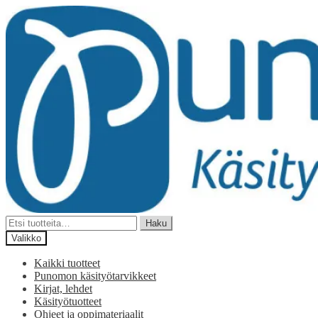
Siirry
Siirry
navigointiin
sisältöön
Etsi:
Haku
Valikko
Kaikki tuotteet
Punomon käsityötarvikkeet
Kirjat, lehdet
Käsityötuotteet
Ohjeet ja oppimateriaalit