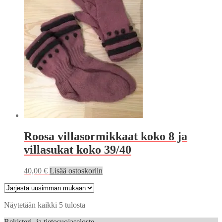
Roosa villasormikkaat koko 8 ja
villasukat koko 39/40
40,00
€
Lisää ostoskoriin
Sorted
Näytetään kaikki 5 tulosta
by
Rekisteri- ja tietosuojaseloste