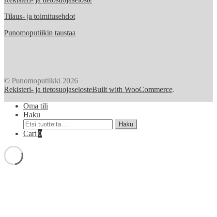
latest
Tilaus- ja toimitusehdot
Punomoputiikin taustaa
© Punomoputiikki 2026
Rekisteri- ja tietosuojaseloste
Built with WooCommerce
.
Oma tili
Haku
Etsi:
Haku
Cart
0