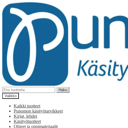
Siirry
Siirry
navigointiin
sisältöön
Etsi:
Haku
Valikko
Kaikki tuotteet
Punomon käsityötarvikkeet
Kirjat, lehdet
Käsityötuotteet
Ohjeet ja oppimateriaalit