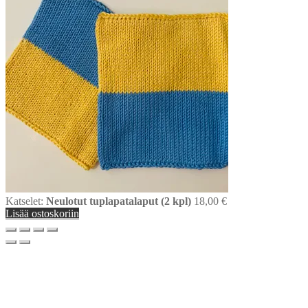
Katselet:
Neulotut tuplapatalaput (2 kpl)
18,00
€
Lisää ostoskoriin