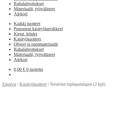
Rahalahjoitukset
Materiaalit, työvälineet
Alekori
Kaikki tuotteet
Punomon käsityötarvikkeet
Kirjat, lehdet
Käsityötuotteet
Ohjeet ja oppimateriaalit
Rahalahjoitukset
Materiaalit, työvälineet
Alekori
0,00
€
0 tuotetta
Etusivu
/
Käsityötuotteet
/
Neulotut tuplapatalaput (2 kpl)