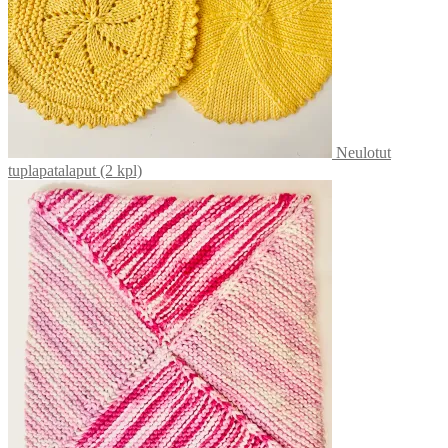
Neulotut
tuplapatalaput (2 kpl)