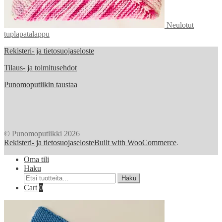
Neulotut
tuplapatalappu
Rekisteri- ja tietosuojaseloste
Tilaus- ja toimitusehdot
Punomoputiikin taustaa
© Punomoputiikki 2026
Rekisteri- ja tietosuojaseloste
Built with WooCommerce
.
Oma tili
Haku
Etsi:
Haku
Cart
0