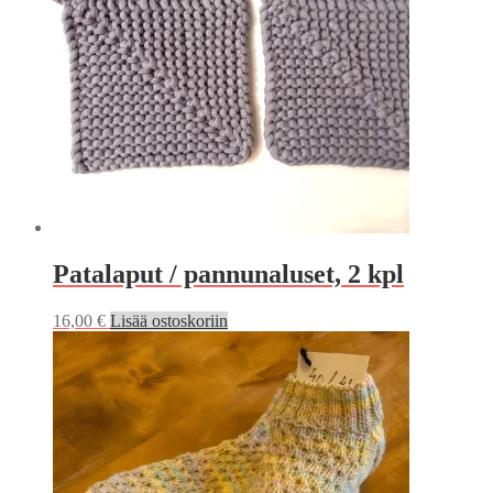
Patalaput / pannunaluset, 2 kpl
16,00
€
Lisää ostoskoriin