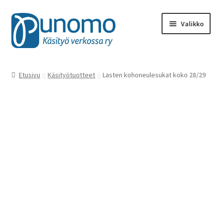
Siirry
Siirry
Valikko
navigointiin
sisältöön
Kaikki tuotteet
Etusivu
Käsityötuotteet
Lasten kohoneulesukat koko 28/29
Punomon käsityötarvikkeet
Kirjat, lehdet
Käsityötuotteet
Ohjeet ja oppimateriaalit
Rahalahjoitukset
Materiaalit, työvälineet