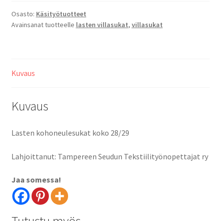
28/29
määrä
Osasto:
Käsityötuotteet
Avainsanat tuotteelle
lasten villasukat
,
villasukat
Kuvaus
Kuvaus
Lasten kohoneulesukat koko 28/29
Lahjoittanut: Tampereen Seudun Tekstiilityönopettajat ry
Jaa somessa!