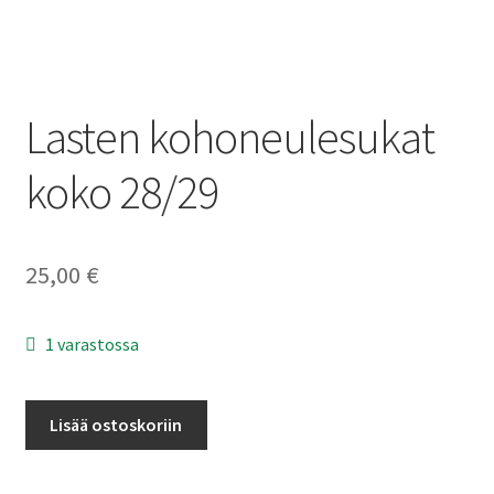
Alekori
Lasten kohoneulesukat
koko 28/29
25,00
€
1 varastossa
Lasten
Lisää ostoskoriin
kohoneulesukat
koko