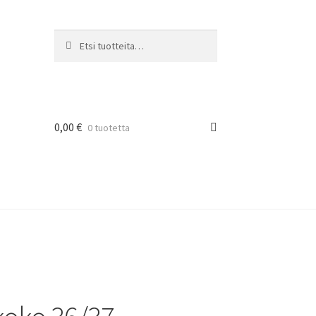
Etsi:
Haku
0,00
€
0 tuotetta