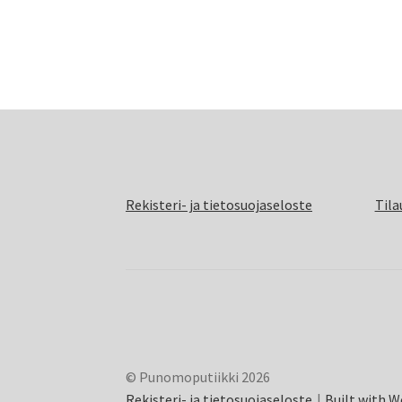
Rekisteri- ja tietosuojaseloste
Tila
© Punomoputiikki 2026
Rekisteri- ja tietosuojaseloste
Built with