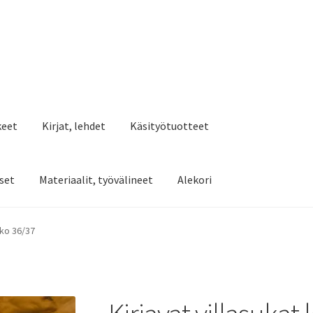
keet
Kirjat, lehdet
Käsityötuotteet
set
Materiaalit, työvälineet
Alekori
oko 36/37