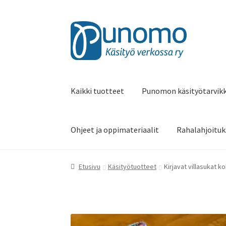
Siirry
Siirry
navigointiin
sisältöön
Kaikki tuotteet
Punomon käsityötarvik
Ohjeet ja oppimateriaalit
Rahalahjoituk
Etusivu
Käsityötuotteet
Kirjavat villasukat k