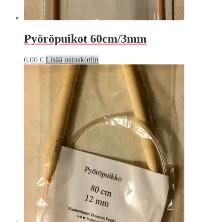
Pyöröpuikot 60cm/3mm
6,00
€
Lisää ostoskoriin