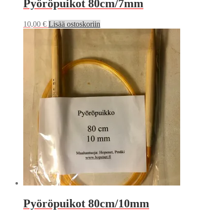
Pyöröpuikot 80cm/7mm
10,00
€
Lisää ostoskoriin
Pyöröpuikot 80cm/10mm