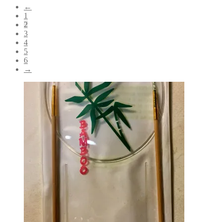
←
latest
1
2
3
4
5
6
→