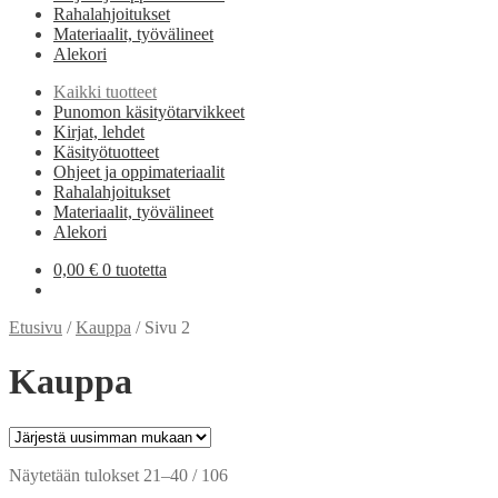
Rahalahjoitukset
Materiaalit, työvälineet
Alekori
Kaikki tuotteet
Punomon käsityötarvikkeet
Kirjat, lehdet
Käsityötuotteet
Ohjeet ja oppimateriaalit
Rahalahjoitukset
Materiaalit, työvälineet
Alekori
0,00
€
0 tuotetta
Etusivu
/
Kauppa
/
Sivu 2
Kauppa
Sorted
Näytetään tulokset 21–40 / 106
by