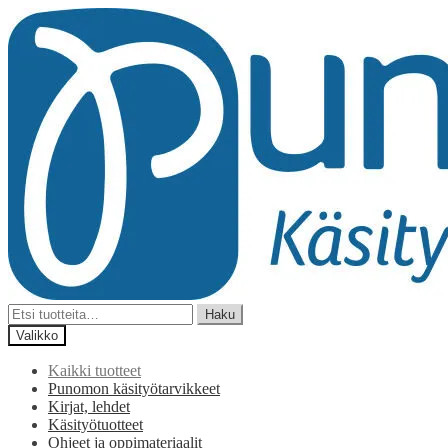
Siirry
Siirry
navigointiin
sisältöön
Etsi:
Haku
Valikko
Kaikki tuotteet
Punomon käsityötarvikkeet
Kirjat, lehdet
Käsityötuotteet
Ohjeet ja oppimateriaalit