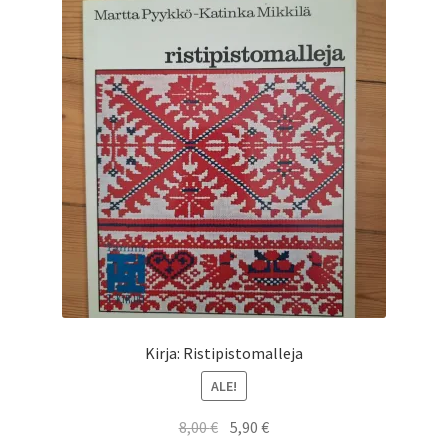
Kirja: Ristipistomalleja
ALE!
Alkuperäinen
Nykyinen
8,00
€
5,90
€