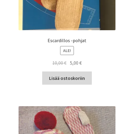
Escardillos -pohjat
ALE!
Alkuperäinen
Nykyinen
10,00
€
5,00
€
hinta
hinta
oli:
on:
Lisää ostoskoriin
10,00 €.
5,00 €.