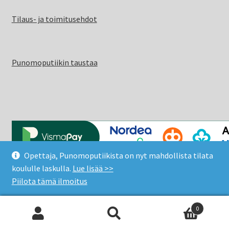
Tilaus- ja toimitusehdot
Punomoputiikin taustaa
Opettaja, Punomoputiikista on nyt mahdollista tilata
© Punomoputiikki 2026
koululle laskulla.
Lue lisää >>
Rekisteri- ja tietosuojaseloste
Built with WooCommerce
.
Piilota tämä ilmoitus
0
Etsi:
Haku