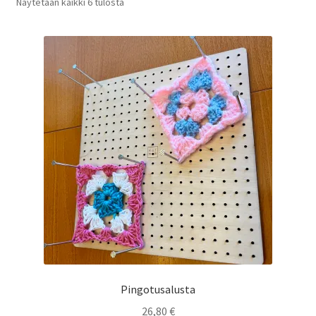
Sorted
Näytetään kaikki 6 tulosta
by
Alekori
latest
Pingotusalusta
26,80
€