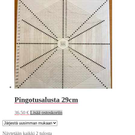
Pingotusalusta 29cm
36,50
€
Lisää ostoskoriin
Sorted
Näytetään kaikki 2 tulosta