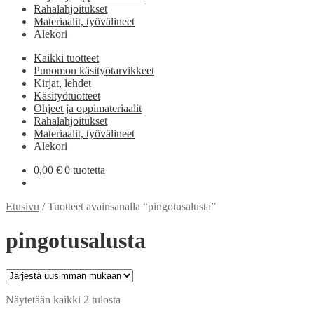
Rahalahjoitukset
Materiaalit, työvälineet
Alekori
Kaikki tuotteet
Punomon käsityötarvikkeet
Kirjat, lehdet
Käsityötuotteet
Ohjeet ja oppimateriaalit
Rahalahjoitukset
Materiaalit, työvälineet
Alekori
0,00
€
0 tuotetta
Etusivu
/
Tuotteet avainsanalla “pingotusalusta”
pingotusalusta
Sorted
Näytetään kaikki 2 tulosta
by