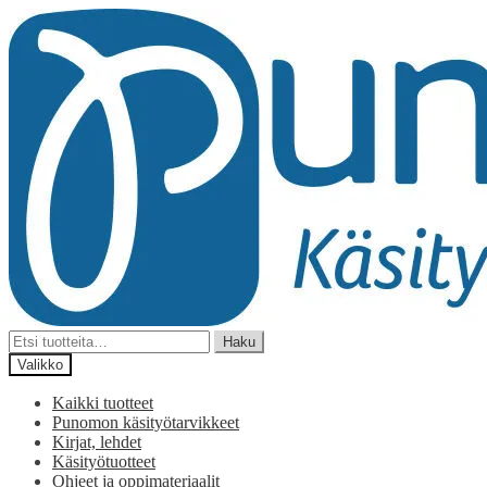
Siirry
Siirry
navigointiin
sisältöön
Etsi:
Haku
Valikko
Kaikki tuotteet
Punomon käsityötarvikkeet
Kirjat, lehdet
Käsityötuotteet
Ohjeet ja oppimateriaalit