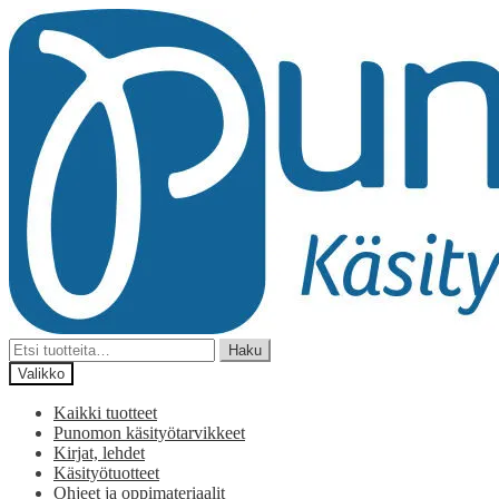
Siirry
Siirry
navigointiin
sisältöön
Etsi:
Haku
Valikko
Kaikki tuotteet
Punomon käsityötarvikkeet
Kirjat, lehdet
Käsityötuotteet
Ohjeet ja oppimateriaalit