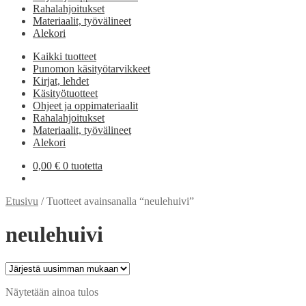
Rahalahjoitukset
Materiaalit, työvälineet
Alekori
Kaikki tuotteet
Punomon käsityötarvikkeet
Kirjat, lehdet
Käsityötuotteet
Ohjeet ja oppimateriaalit
Rahalahjoitukset
Materiaalit, työvälineet
Alekori
0,00
€
0 tuotetta
Etusivu
/
Tuotteet avainsanalla “neulehuivi”
neulehuivi
Näytetään ainoa tulos