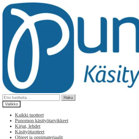
Siirry
Siirry
navigointiin
sisältöön
Etsi:
Haku
Valikko
Kaikki tuotteet
Punomon käsityötarvikkeet
Kirjat, lehdet
Käsityötuotteet
Ohjeet ja oppimateriaalit