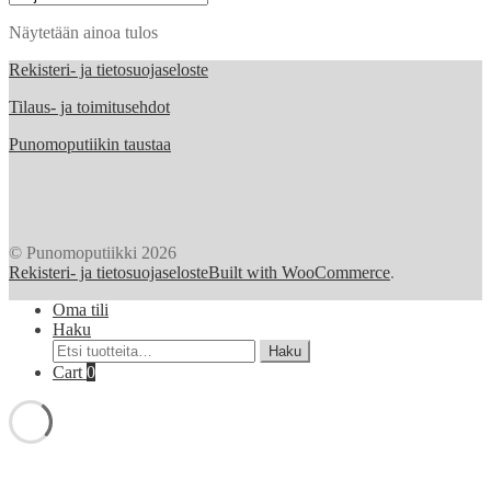
Näytetään ainoa tulos
Rekisteri- ja tietosuojaseloste
Tilaus- ja toimitusehdot
Punomoputiikin taustaa
© Punomoputiikki 2026
Rekisteri- ja tietosuojaseloste
Built with WooCommerce
.
Oma tili
Haku
Etsi:
Haku
Cart
0