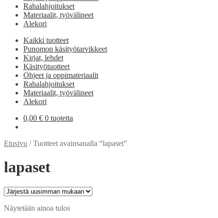
Rahalahjoitukset
Materiaalit, työvälineet
Alekori
Kaikki tuotteet
Punomon käsityötarvikkeet
Kirjat, lehdet
Käsityötuotteet
Ohjeet ja oppimateriaalit
Rahalahjoitukset
Materiaalit, työvälineet
Alekori
0,00
€
0 tuotetta
Etusivu
/
Tuotteet avainsanalla “lapaset”
lapaset
Näytetään ainoa tulos