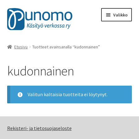
Siirry
Siirry
Valikko
navigointiin
sisältöön
Kaikki tuotteet
Etusivu
Tuotteet avainsanalla “kudonnainen”
Punomon käsityötarvikkeet
kudonnainen
Kirjat, lehdet
Käsityötuotteet
Valitun kaltaisia tuotteita ei löytynyt.
Ohjeet ja oppimateriaalit
Rahalahjoitukset
Rekisteri- ja tietosuojaseloste
Materiaalit, työvälineet