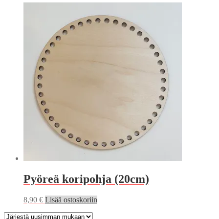
Pyöreä koripohja (20cm)
8,90
€
Lisää ostoskoriin