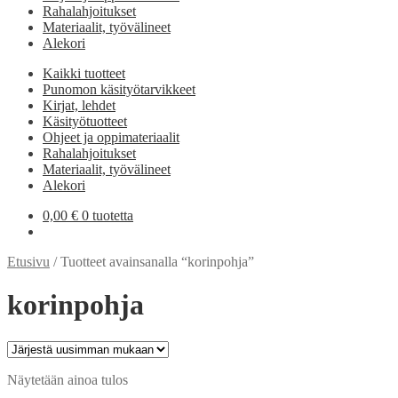
Rahalahjoitukset
Materiaalit, työvälineet
Alekori
Kaikki tuotteet
Punomon käsityötarvikkeet
Kirjat, lehdet
Käsityötuotteet
Ohjeet ja oppimateriaalit
Rahalahjoitukset
Materiaalit, työvälineet
Alekori
0,00
€
0 tuotetta
Etusivu
/
Tuotteet avainsanalla “korinpohja”
korinpohja
Näytetään ainoa tulos