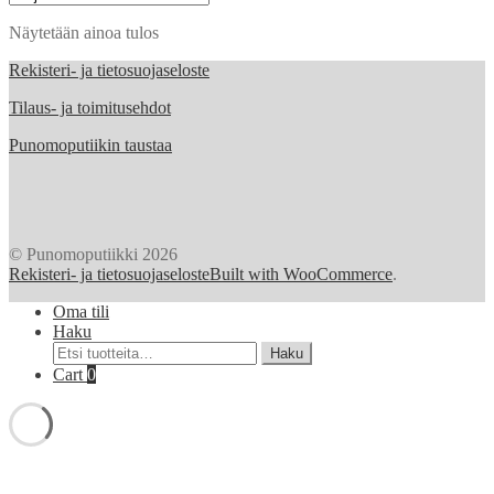
Näytetään ainoa tulos
Rekisteri- ja tietosuojaseloste
Tilaus- ja toimitusehdot
Punomoputiikin taustaa
© Punomoputiikki 2026
Rekisteri- ja tietosuojaseloste
Built with WooCommerce
.
Oma tili
Haku
Etsi:
Haku
Cart
0