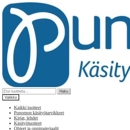
Siirry
Siirry
navigointiin
sisältöön
Etsi:
Haku
Valikko
Kaikki tuotteet
Punomon käsityötarvikkeet
Kirjat, lehdet
Käsityötuotteet
Ohjeet ja oppimateriaalit