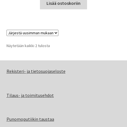
Lisää ostoskoriin
Sorted
Näytetään kaikki 2 tulosta
by
latest
Rekisteri- ja tietosuojaseloste
Tilaus- ja toimitusehdot
Punomoputiikin taustaa