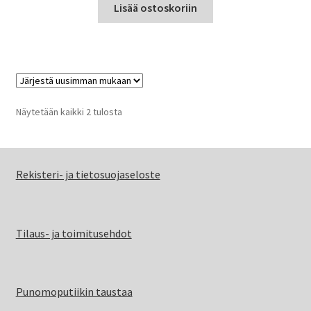
Lisää ostoskoriin
Sorted
Näytetään kaikki 2 tulosta
by
latest
Rekisteri- ja tietosuojaseloste
Tilaus- ja toimitusehdot
Punomoputiikin taustaa