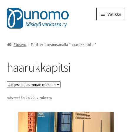
Siirry
Siirry
Valikko
navigointiin
sisältöön
Kaikki tuotteet
Etusivu
Tuotteet avainsanalla “haarukkapitsi”
Punomon käsityötarvikkeet
haarukkapitsi
Kirjat, lehdet
Käsityötuotteet
Sorted
Näytetään kaikki 2 tulosta
Ohjeet ja oppimateriaalit
by
latest
Rahalahjoitukset
Materiaalit, työvälineet