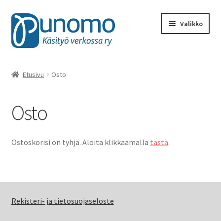
Siirry
Siirry
Valikko
navigointiin
sisältöön
Kaikki tuotteet
Etusivu
Osto
Punomon käsityötarvikkeet
Osto
Kirjat, lehdet
Käsityötuotteet
Ostoskorisi on tyhjä. Aloita klikkaamalla
tästä
.
Ohjeet ja oppimateriaalit
Rahalahjoitukset
Rekisteri- ja tietosuojaseloste
Materiaalit, työvälineet